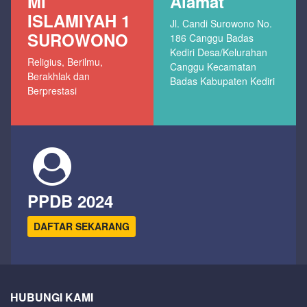
MI
Alamat
ISLAMIYAH 1
Jl. Candi Surowono No.
SUROWONO
186 Canggu Badas
Kediri Desa/Kelurahan
Religius, Berilmu,
Canggu Kecamatan
Berakhlak dan
Badas Kabupaten Kediri
Berprestasi
PPDB 2024
DAFTAR SEKARANG
HUBUNGI KAMI