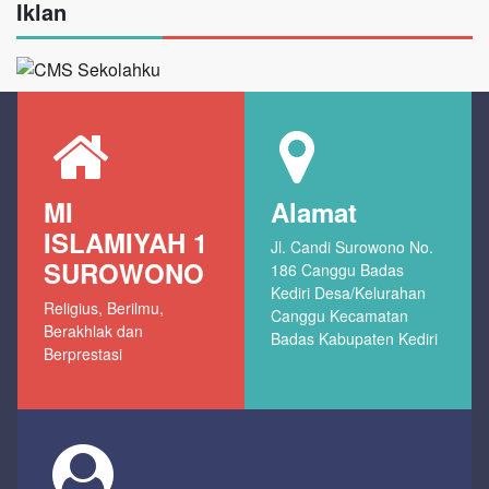
Iklan
MI
Alamat
ISLAMIYAH 1
Jl. Candi Surowono No.
SUROWONO
186 Canggu Badas
Kediri Desa/Kelurahan
Religius, Berilmu,
Canggu Kecamatan
Berakhlak dan
Badas Kabupaten Kediri
Berprestasi